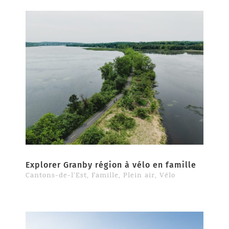
Explorer Granby région à vélo en famille
Cantons-de-l'Est
,
Famille
,
Plein air
,
Vélo