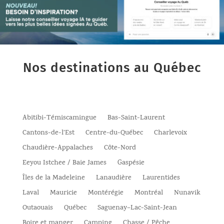
Nos destinations au Québec
Abitibi-Témiscamingue
Bas-Saint-Laurent
Cantons-de-l’Est
Centre-du-Québec
Charlevoix
Chaudière-Appalaches
Côte-Nord
Eeyou Istchee / Baie James
Gaspésie
Îles de la Madeleine
Lanaudière
Laurentides
Laval
Mauricie
Montérégie
Montréal
Nunavik
Outaouais
Québec
Saguenay–Lac-Saint-Jean
Boire et manger
Camping
Chasse / Pêche