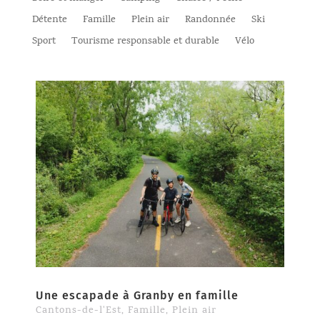
Détente
Famille
Plein air
Randonnée
Ski
Sport
Tourisme responsable et durable
Vélo
Une escapade à Granby en famille
Cantons-de-l'Est
,
Famille
,
Plein air