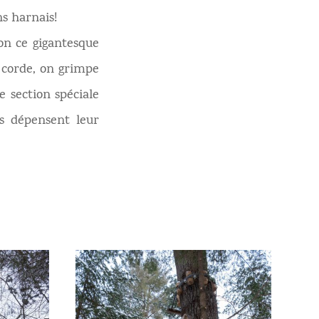
ns harnais!
ion ce gigantesque
e corde, on grimpe
 section spéciale
ls dépensent leur