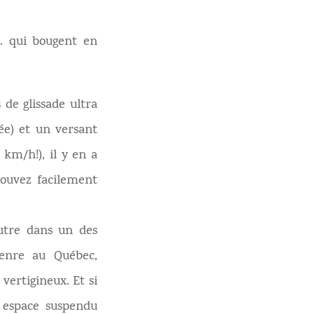
s… qui bougent en
 de glissade ultra
ée) et un versant
 km/h!), il y en a
pouvez facilement
autre dans un des
genre au Québec,
 vertigineux. Et si
n espace suspendu