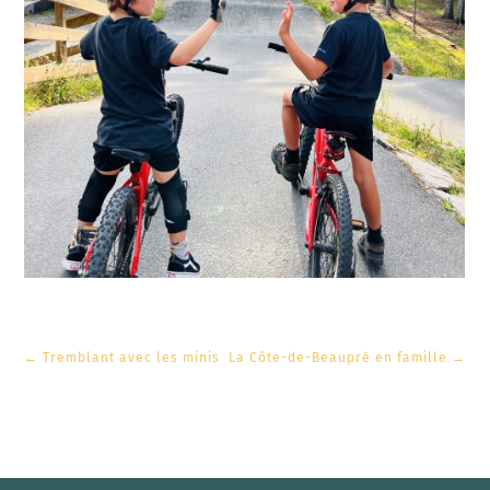
←
Tremblant avec les minis
La Côte-de-Beaupré en famille
→