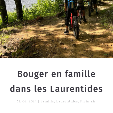
Bouger en famille
dans les Laurentides
11. 06. 2024
|
Famille
,
Laurentides
,
Plein air