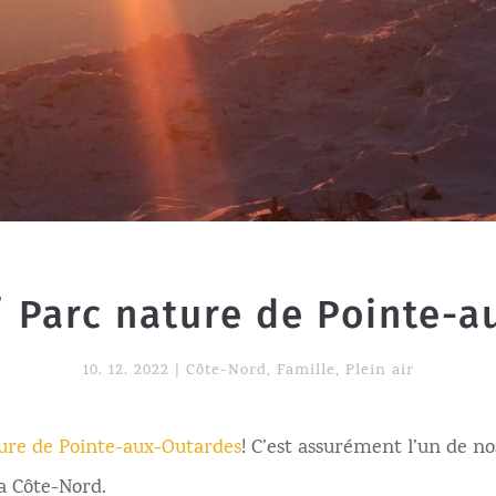
 Parc nature de Pointe-
10. 12. 2022
|
Côte-Nord
,
Famille
,
Plein air
ure de Pointe-aux-Outardes
! C’est assurément l’un de no
la Côte-Nord.