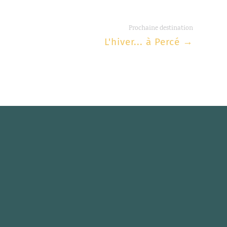
Prochaine destination
L'hiver... à Percé
→