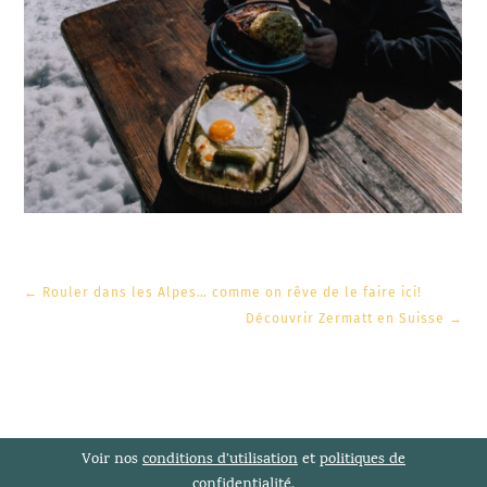
←
Rouler dans les Alpes… comme on rêve de le faire ici!
Découvrir Zermatt en Suisse
→
Voir nos
conditions d’utilisation
et
politiques de
confidentialité
.