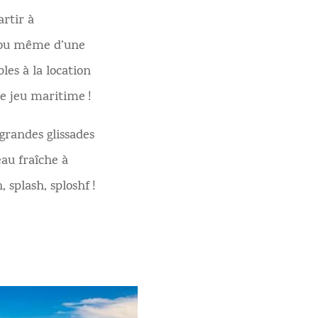
artir à
o ou même d’une
bles à la location
de jeu maritime !
 grandes glissades
eau fraîche à
, splash, sploshf !