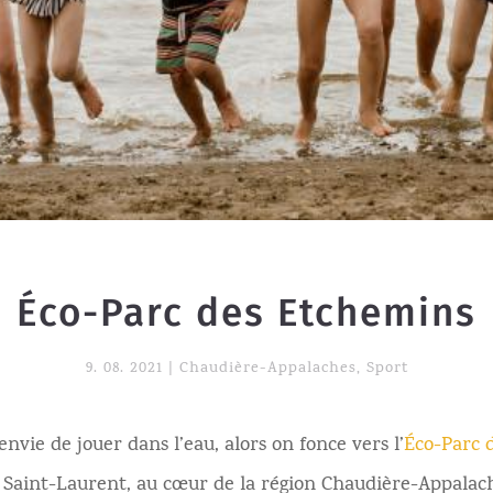
Éco-Parc des Etchemins
9. 08. 2021
|
Chaudière-Appalaches
,
Sport
nvie de jouer dans l’eau, alors on fonce vers l’
Éco-Parc 
u Saint-Laurent, au cœur de la région Chaudière-Appalach