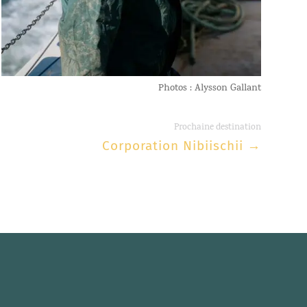
Photos : Alysson Gallant
Prochaine destination
Corporation Nibiischii
→