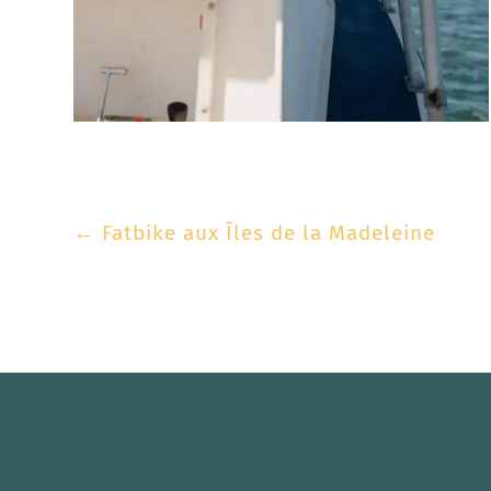
←
Fatbike aux Îles de la Madeleine