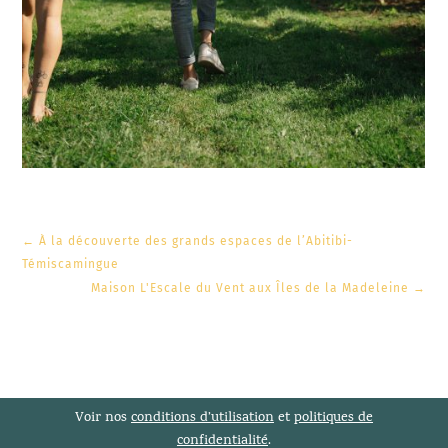
←
À la découverte des grands espaces de l’Abitibi-
Témiscamingue
Maison L'Escale du Vent aux Îles de la Madeleine
→
Voir nos
conditions d’utilisation
et
politiques de
confidentialité
.