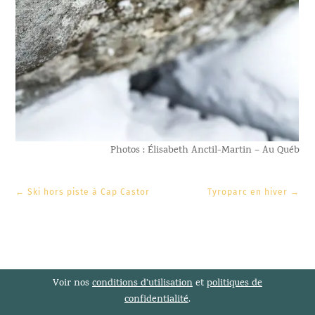
Photos : Élisabeth Anctil-Martin – Au Québ
←
Ski hors piste à Cap Castor
Tyroparc en hiver
→
Voir nos
conditions d’utilisation
et
politiques de
confidentialité
.