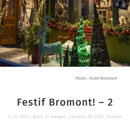
Photo : Festif Bromont!
Festif Bromont! – 2
7. 12. 2021
|
Boire et manger
,
Cantons-de-l'Est
,
Famille