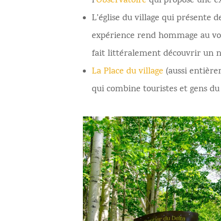
l’
Observatoire
qui propose une e
L’église du village qui présente 
expérience rend hommage au vol l
fait littéralement découvrir un
La Place du village
(aussi entière
qui combine touristes et gens du 