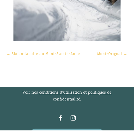
←
Ski en famille au Mont-Sainte-Anne
Mont-Orignal
→
Voir nos
conditions d’utilisation
et
politiques de
confidentialité
.