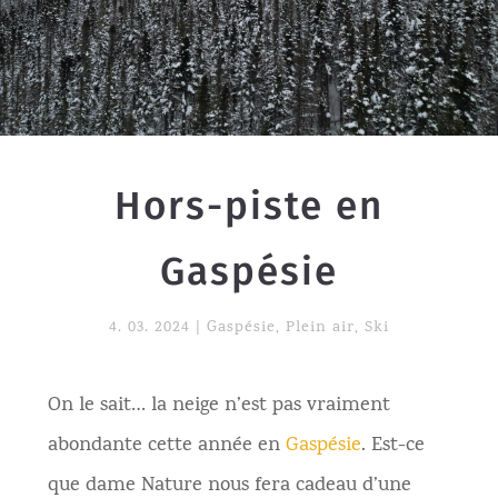
Hors-piste en
Gaspésie
4. 03. 2024
|
Gaspésie
,
Plein air
,
Ski
On le sait… la neige n’est pas vraiment
abondante cette année en
Gaspésie
. Est-ce
que dame Nature nous fera cadeau d’une