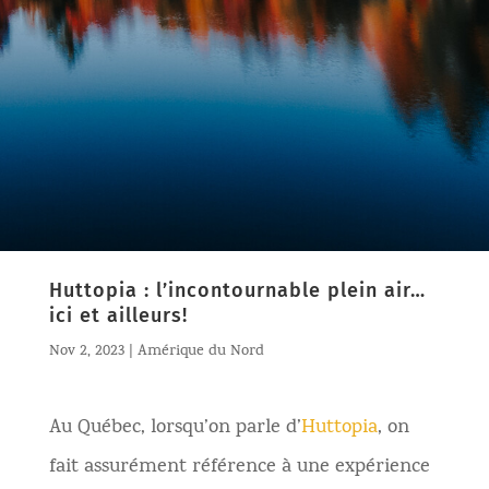
Huttopia : l’incontournable plein air…
ici et ailleurs!
Nov 2, 2023
|
Amérique du Nord
Au Québec, lorsqu’on parle d’
Huttopia
, on
fait assurément référence à une expérience