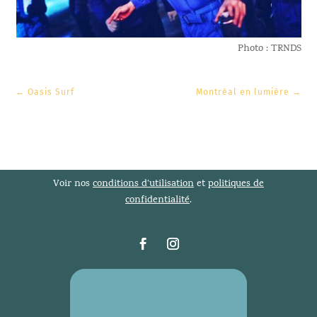
Photo : TRNDS
←
Oasis Surf
Montréal en lumière
→
Voir nos
conditions d’utilisation
et
politiques de
confidentialité
.