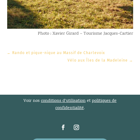
Photo : Xavier Girard – Tourisme Jacques-Cartier
←
Rando et pique-nique au Massif de Charlevoix
Vélo aux Îles de la Madeleine
→
Voir nos
conditions d’utilisation
et
politiques de
confidentialité
.