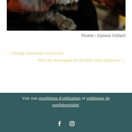
Photos : Alysson Gallant
←
Village Vacances Valcartier
Vélo de montagne en famille chez Empire47
→
Voir nos
conditions d’utilisation
et
politiques de
confidentialité
.