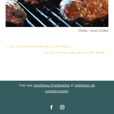
Photo : Festi-Grîles
←
Les microbrasseries de la Côte-Nord
Les grands barrages de la Côte-Nord
→
Voir nos
conditions d’utilisation
et
politiques de
confidentialité
.