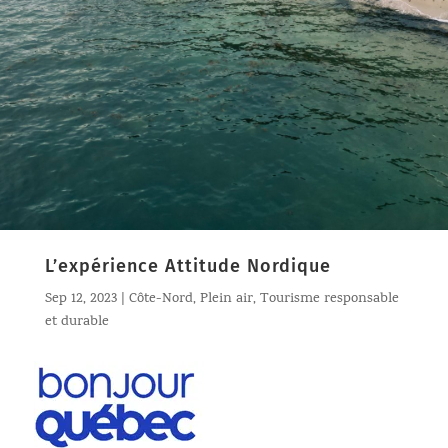
L’expérience Attitude Nordique
Sep 12, 2023
|
Côte-Nord
,
Plein air
,
Tourisme responsable
et durable