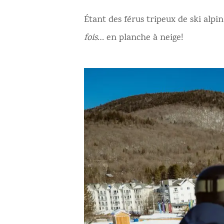
Étant des férus tripeux de ski alpi
fois
… en planche à neige!