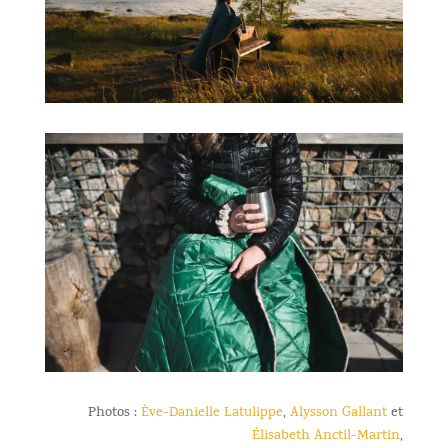
Photos :
Ève-Danielle Latulippe
,
Alysson Gallant
et
Élisabeth Anctil-Martin
,