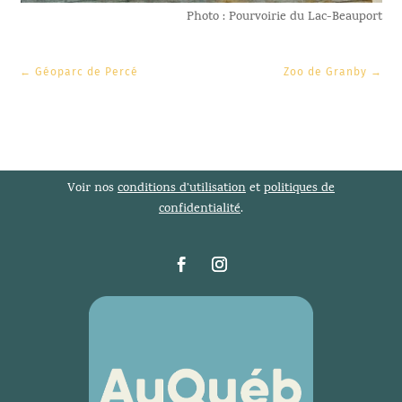
Photo : Pourvoirie du Lac-Beauport
←
Géoparc de Percé
Zoo de Granby
→
Voir nos
conditions d’utilisation
et
politiques de
confidentialité
.