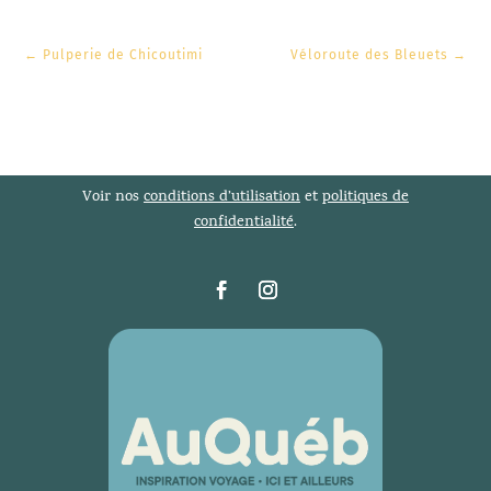
←
Pulperie de Chicoutimi
Véloroute des Bleuets
→
Voir nos
conditions d’utilisation
et
politiques de
confidentialité
.