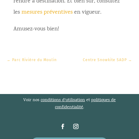
rendre à destination. Et bien sûr, consultez
les
mesures préventives
en vigueur.
Amusez-vous bien!
←
Parc Rivière du Moulin
Centre Snowkite SADP
→
Voir nos
conditions d’utilisation
et
politiques de
confidentialité
.