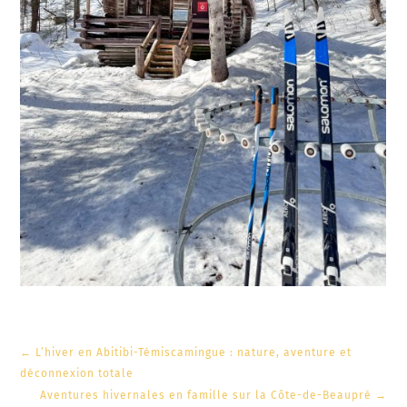
←
L’hiver en Abitibi-Témiscamingue : nature, aventure et
déconnexion totale
Aventures hivernales en famille sur la Côte-de-Beaupré
→