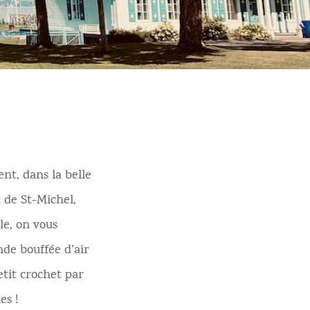
ent, dans la belle
t de St-Michel,
le, on vous
de bouffée d’air
etit crochet par
es !