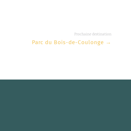
Prochaine destination
Parc du Bois-de-Coulonge
→