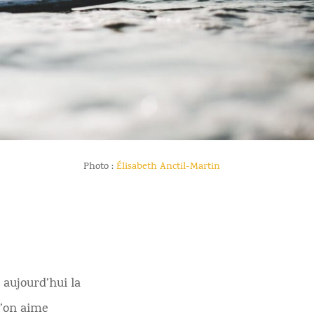
Photo :
Élisabeth Anctil-Martin
 aujourd’hui la
u’on aime