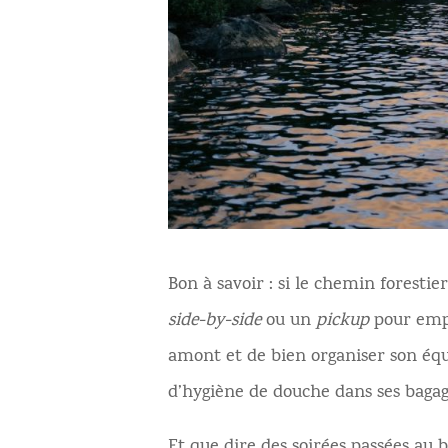
Bon à savoir : si le chemin forestie
side-by-side
ou un
pickup
pour empr
amont et de bien organiser son équi
d’hygiène de douche dans ses bagag
Et que dire des soirées passées au