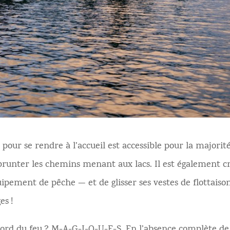
r pour se rendre à l’accueil est accessible pour la majorit
unter les chemins menant aux lacs. Il est également cru
pement de pêche — et de glisser ses vestes de flottaison,
es !
 bord du feu ? M-A-G-I-Q-U-E-S. En l’absence complète de