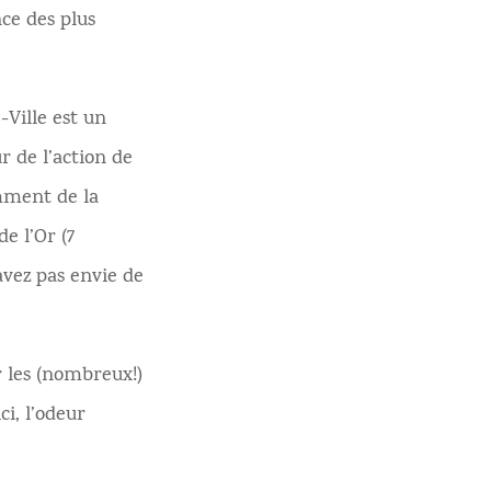
ce des plus
-Ville est un
r de l’action de
amment de la
e l’Or (7
’avez pas envie de
r les (nombreux!)
ci, l’odeur