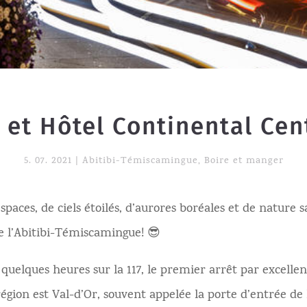
 et Hôtel Continental Cen
5. 07. 2021
|
Abitibi-Témiscamingue
,
Boire et manger
spaces, de ciels étoilés, d’aurores boréales et de nature 
e l’Abitibi-Témiscamingue! 😎
 quelques heures sur la 117, le premier arrêt par excelle
égion est Val-d’Or, souvent appelée la porte d’entrée de l