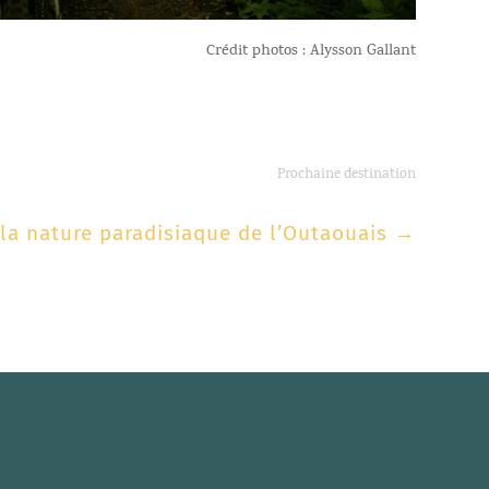
Crédit photos : Alysson Gallant
Prochaine destination
 la nature paradisiaque de l’Outaouais
→