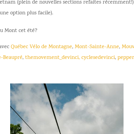
etnam (plein de nouvelles sections refaites récemment!)
une option plus facile).
 au Mont cet été?
 avec
Québec Vélo de Montagne
,
Mont-Sainte-Anne
,
Mou
e-Beaupré
,
themovement_devinci,
cyclesedevinci
,
pepper