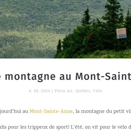
e montagne au Mont-Sain
4. 08. 2024
|
Plein air
,
Québec
,
Vélo
jourd’hui au
Mont-Sainte-Anne
, la montagne du petit vil
dis pour les trippeux de sport! L’été, on vit pour le vélo 