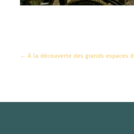
←
À la découverte des grands espaces d