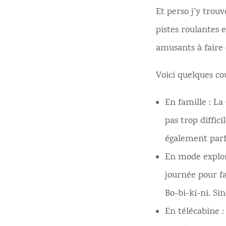
Et perso j’y trou
pistes roulantes e
amusants à faire 
Voici quelques co
En famille : L
pas trop diffici
également parfa
En mode explor
journée pour fa
Bo-bi-ki-ni. Si
En télécabine 