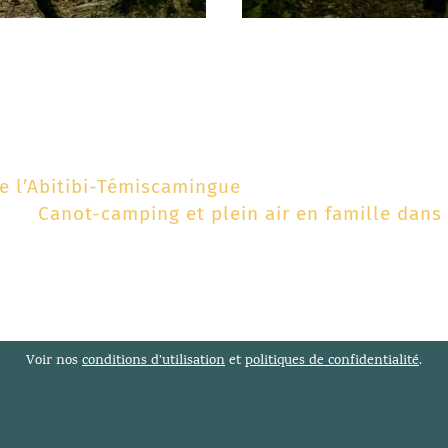
e l’Abitibi-Témiscamingue
Canot-camping et plein air en famille dans
Voir nos
conditions d’utilisation
et
politiques de confidentialité
.