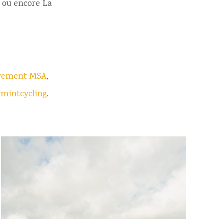
 ou encore La
vement MSA
,
mintcycling
.