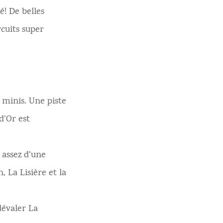
é! De belles
rcuits super
 minis. Une piste
 d’Or est
 assez d’une
, La Lisière et la
dévaler La