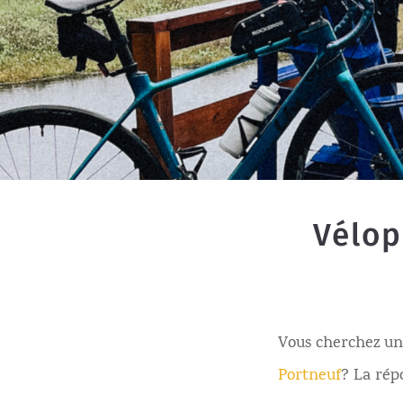
Vélop
Vous cherchez un 
Portneuf
? La rép