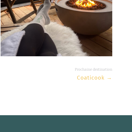
Prochaine destination
Coaticook
→