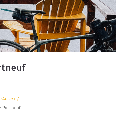
rtneuf
-Cartier /
e Portneuf!