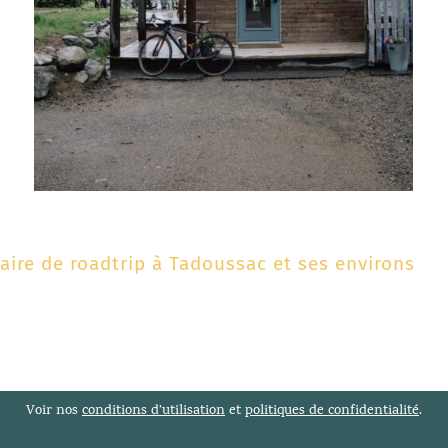
aire de roadtrip à Tadoussac et ses environs
Voir nos
conditions d’utilisation
et
politiques de confidentialité
.