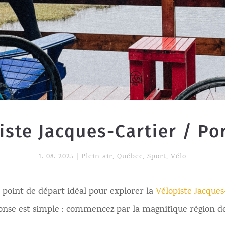
iste Jacques-Cartier / Po
1. 08. 2025
|
Plein air
,
Québec
,
Sport
,
Vélo
point de départ idéal pour explorer la
Vélopiste Jacques
onse est simple : commencez par la magnifique région d