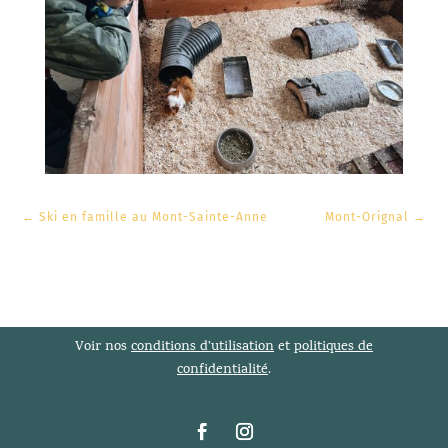
←
Ski en famille au Mont-Sainte-Anne
Mont-Orignal
→
Voir nos
conditions d’utilisation
et
politiques de
confidentialité
.