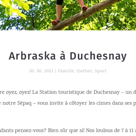
Arbraska à Duchesnay
30. 06. 2021
|
Famille
,
Québec
,
Sport
e oyez, oyez! La Station touristique de Duchesnay – un 
notre Sépaq – vous invite à côtoyer les cimes dans ses 
fants pensez-vous? Bien sûr que si! Nos loulous de 7 à 11