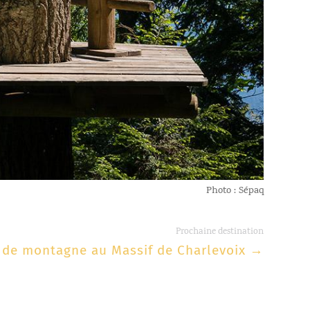
Photo : Sépaq
Prochaine destination
 de montagne au Massif de Charlevoix
→