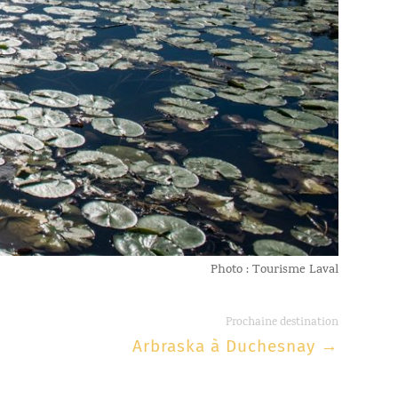
Photo : Tourisme Laval
Prochaine destination
Arbraska à Duchesnay
→