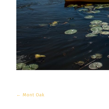
←
Mont Oak