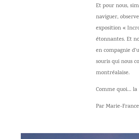
Et pour nous, si
naviguer, observe
exposition « Incr
étonnantes. Et no
en compagnie d’un
souris qui nous c
montréalaise.
Comme quoi… la n
Par Marie-France