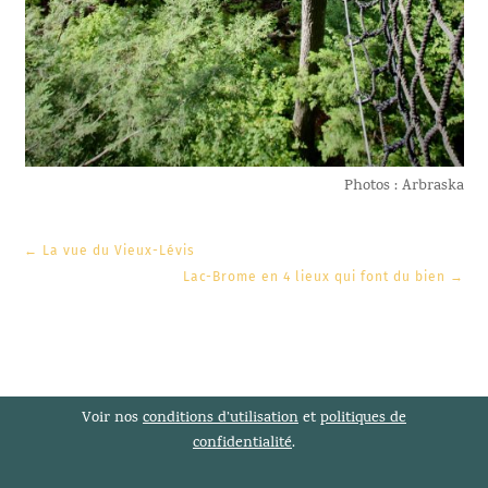
Photos : Arbraska
←
La vue du Vieux-Lévis
Lac-Brome en 4 lieux qui font du bien
→
Voir nos
conditions d’utilisation
et
politiques de
confidentialité
.