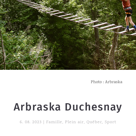
Photo : Arbraska
Arbraska Duchesnay
6. 08. 2023
|
Famille
,
Plein air
,
Québec
,
Sport