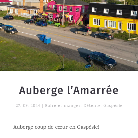
Auberge l’Amarrée
27. 09. 2024
|
Boire et manger
,
Détente
,
Gaspésie
Auberge coup de cœur en Gaspésie!