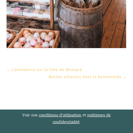
←
L'abondance sur la Côte-de-Beaupré
Bonnes adresses dans le Kamouraska
→
Voir nos
conditions d’utilisation
et
politiques de
confidentialité
.