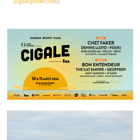
(cigalequebec.com)