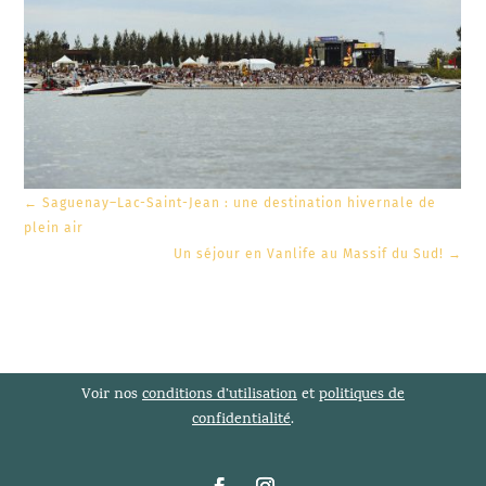
←
Saguenay–Lac-Saint-Jean : une destination hivernale de
plein air
Un séjour en Vanlife au Massif du Sud!
→
Voir nos
conditions d’utilisation
et
politiques de
confidentialité
.