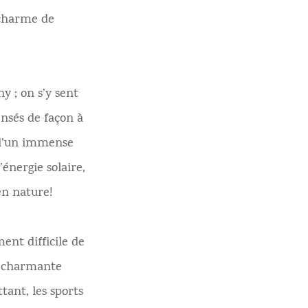
 charme de
y ; on s’y sent
nsés de façon à
u d’un immense
énergie solaire,
en nature!
ent difficile de
e charmante
tant, les sports