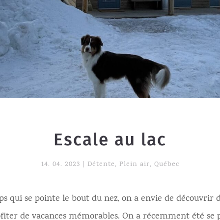
Escale au lac
14. 04. 2023
|
Détente
,
Plein air
,
Québec
s qui se pointe le bout du nez, on a envie de découvrir
ofiter de vacances mémorables. On a récemment été se p