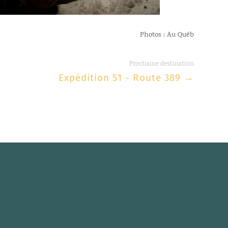
Photos : Au Québ
Prochaine destination
Expédition 51 - Route 389
→