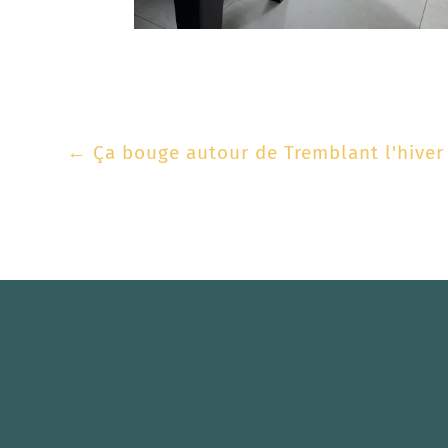
←
Ça bouge autour de Tremblant l'hiver