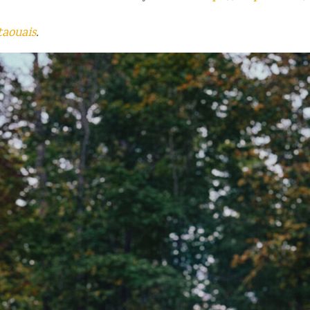
aouais
.