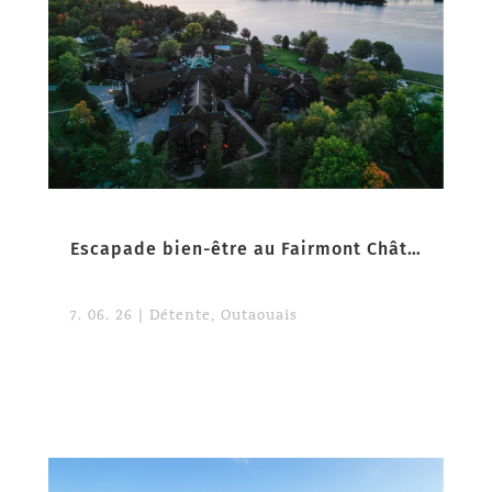
Escapade bien-être au Fairmont Château Montebello
7. 06. 26
|
Détente
,
Outaouais