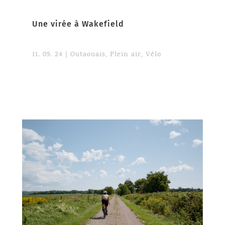
Une virée à Wakefield
11. 09. 24
|
Outaouais
,
Plein air
,
Vélo