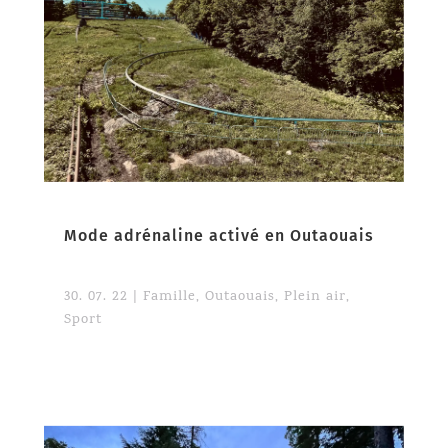
Mode adrénaline activé en Outaouais
30. 07. 22
|
Famille
,
Outaouais
,
Plein air
,
Sport