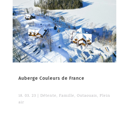
Auberge Couleurs de France
18. 03. 23
|
Détente
,
Famille
,
Outaouais
,
Plein
air