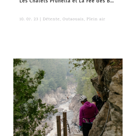
Les Chalets Prunella et La Fée des Bois
10. 07. 23
|
Détente
,
Outaouais
,
Plein air