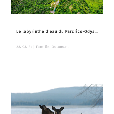
Le labyrinthe d’eau du Parc Éco-Odyssée
28. 03. 21
|
Famille
,
Outaouais