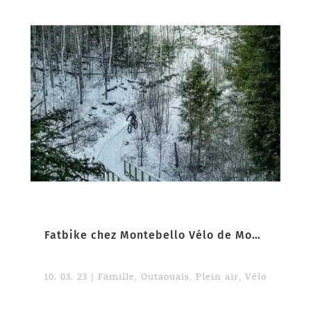
Fatbike chez Montebello Vélo de Montagne
10. 03. 23
|
Famille
,
Outaouais
,
Plein air
,
Vélo