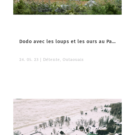
Dodo avec les loups et les ours au Parc Oméga
24. 05. 23
|
Détente
,
Outaouais