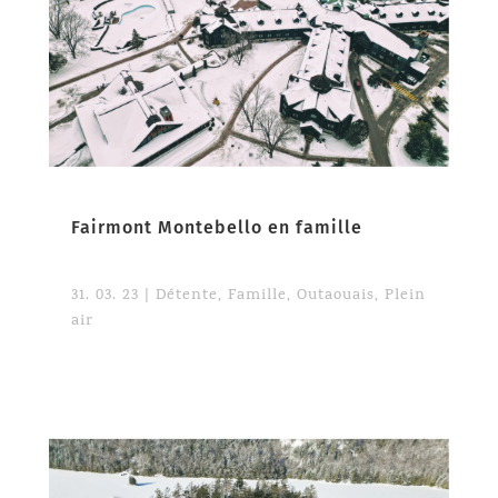
Fairmont Montebello en famille
31. 03. 23
|
Détente
,
Famille
,
Outaouais
,
Plein
air