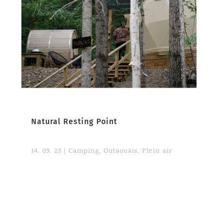
Natural Resting Point
14. 09. 23
|
Camping
,
Outaouais
,
Plein air