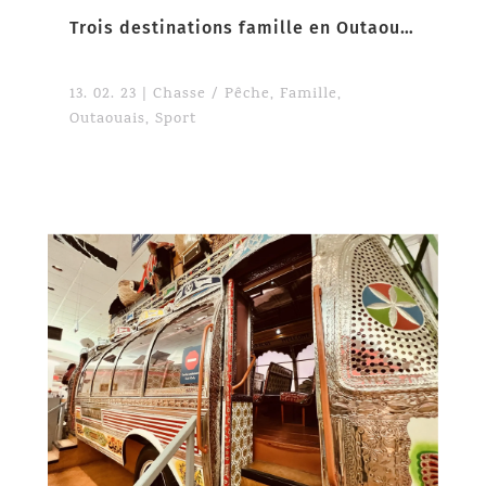
Trois destinations famille en Outaouais
13. 02. 23
|
Chasse / Pêche
,
Famille
,
Outaouais
,
Sport