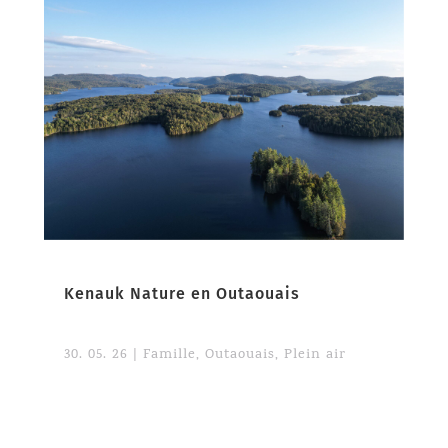
Kenauk Nature en Outaouais
30. 05. 26
|
Famille
,
Outaouais
,
Plein air