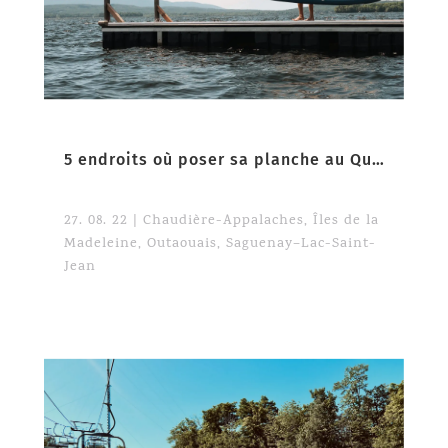
5 endroits où poser sa planche au Québec
27. 08. 22
|
Chaudière-Appalaches
,
Îles de la
Madeleine
,
Outaouais
,
Saguenay–Lac-Saint-
Jean