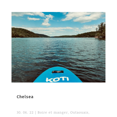
Chelsea
30. 06. 22
|
Boire et manger
,
Outaouais
,