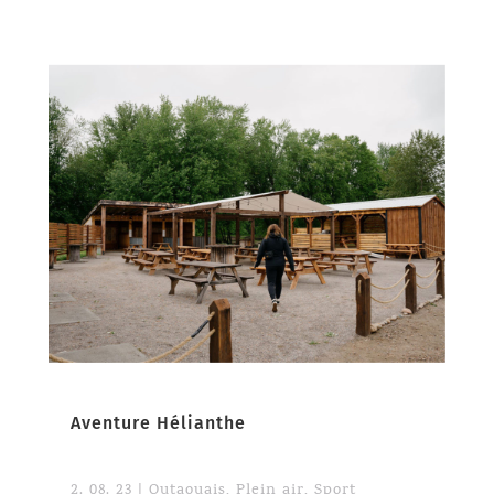
Aventure Hélianthe
2. 08. 23
|
Outaouais
,
Plein air
,
Sport