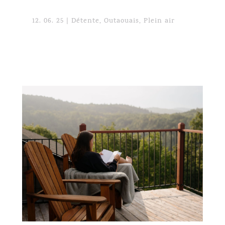
12. 06. 25
|
Détente
,
Outaouais
,
Plein air