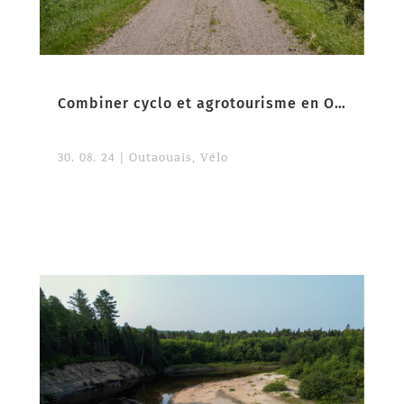
Combiner cyclo et agrotourisme en Outaouais : un parcours magnifique accessible à tous
30. 08. 24
|
Outaouais
,
Vélo