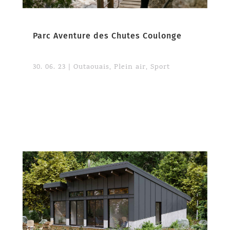
Parc Aventure des Chutes Coulonge
30. 06. 23
|
Outaouais
,
Plein air
,
Sport