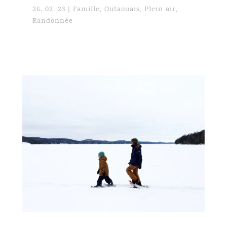
26. 02. 23
|
Famille
,
Outaouais
,
Plein air
,
Randonnée