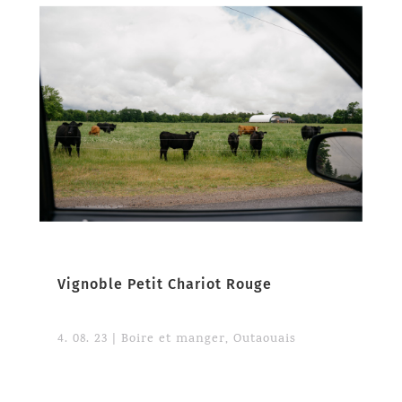
Vignoble Petit Chariot Rouge
4. 08. 23
|
Boire et manger
,
Outaouais