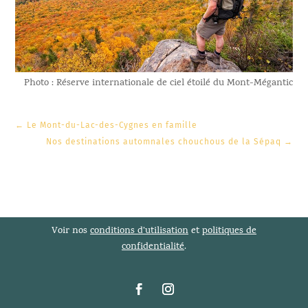
Photo : Réserve internationale de ciel étoilé du Mont-Mégantic
←
Le Mont-du-Lac-des-Cygnes en famille
Nos destinations automnales chouchous de la Sépaq
→
Voir nos
conditions d’utilisation
et
politiques de
confidentialité
.