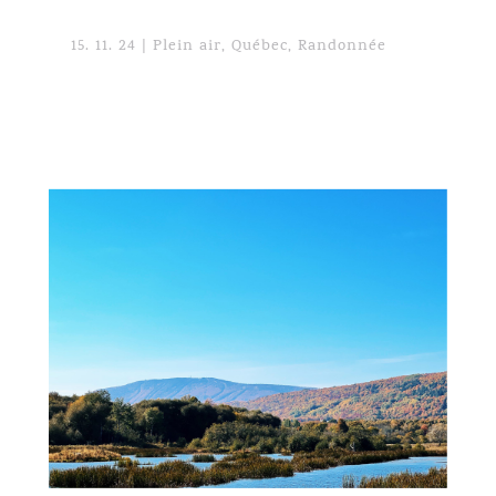
15. 11. 24
|
Plein air
,
Québec
,
Randonnée