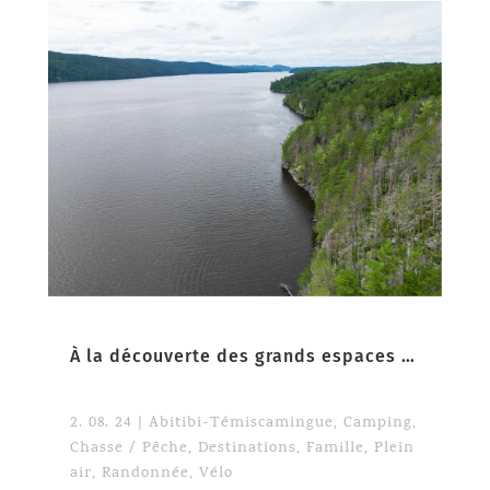
À la découverte des grands espaces de l’Abitibi-Témiscamingue
2. 08. 24
|
Abitibi-Témiscamingue
,
Camping
,
Chasse / Pêche
,
Destinations
,
Famille
,
Plein
air
,
Randonnée
,
Vélo