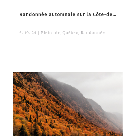
Randonnée automnale sur la Côte-de-Beaupré
6. 10. 24
|
Plein air
,
Québec
,
Randonnée