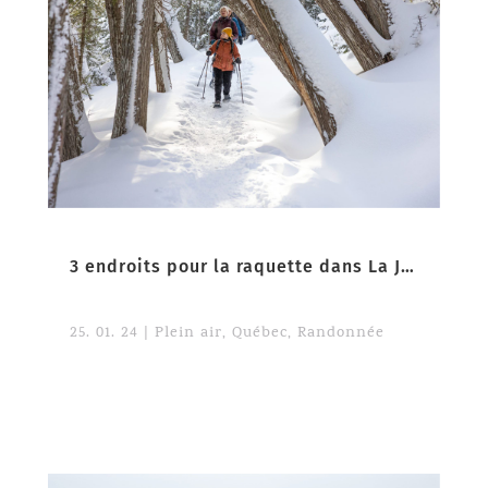
3 endroits pour la raquette dans La Jacques-Cartier
25. 01. 24
|
Plein air
,
Québec
,
Randonnée