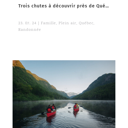
Trois chutes à découvrir près de Québec
23. 07. 24
|
Famille
,
Plein air
,
Québec
,
Randonnée