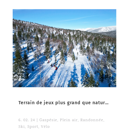
Terrain de jeux plus grand que nature en Gaspésie
6. 02. 24
|
Gaspésie
,
Plein air
,
Randonnée
,
Ski
,
Sport
,
Vélo