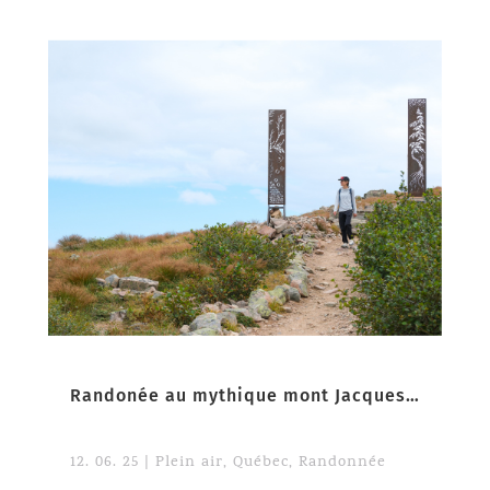
Randonée au mythique mont Jacques-Cartier
12. 06. 25
|
Plein air
,
Québec
,
Randonnée