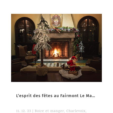
L’esprit des fêtes au Fairmont Le Manoir Richelieu
11. 12. 23
|
Boire et manger
,
Charlevoix
,