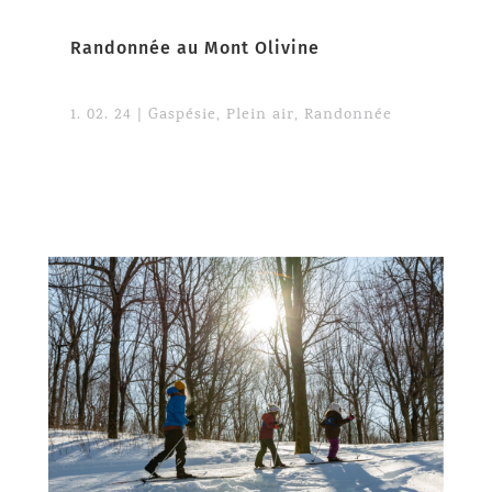
Randonnée au Mont Olivine
1. 02. 24
|
Gaspésie
,
Plein air
,
Randonnée