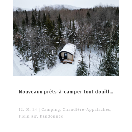
Nouveaux prêts-à-camper tout douillets au Parc du Massif du Sud
12. 01. 24
|
Camping
,
Chaudière-Appalaches
,
Plein air
,
Randonnée