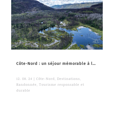
Côte-Nord : un séjour mémorable à la découverte de la culture autochtone
12. 08. 24
|
Côte-Nord
,
Destinations
,
Randonnée
,
Tourisme responsable et
durable