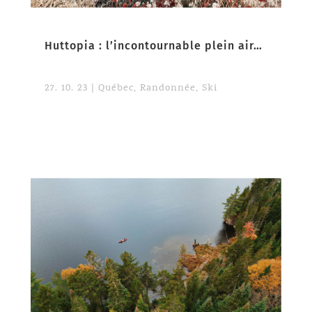
Huttopia : l’incontournable plein air… ici et ailleurs!
27. 10. 23
|
Québec
,
Randonnée
,
Ski