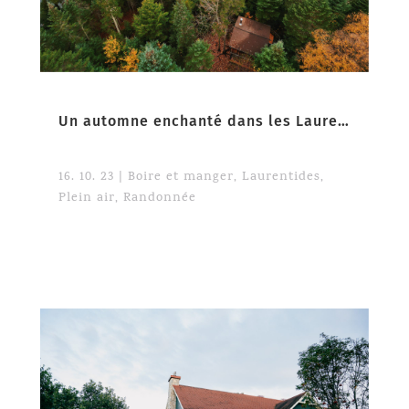
Un automne enchanté dans les Laurentides
16. 10. 23
|
Boire et manger
,
Laurentides
,
Plein air
,
Randonnée