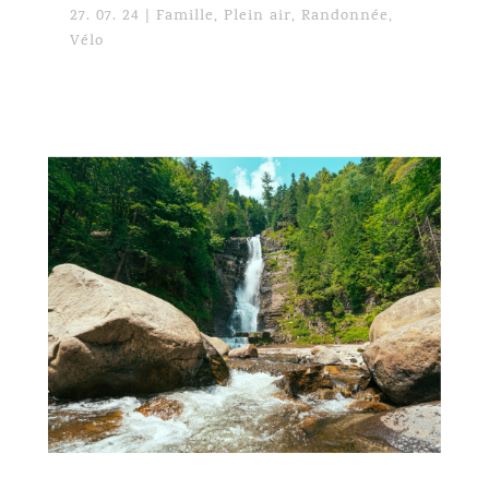
27. 07. 24
|
Famille
,
Plein air
,
Randonnée
,
Vélo