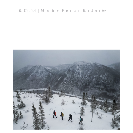
6. 02. 24
|
Mauricie
,
Plein air
,
Randonnée