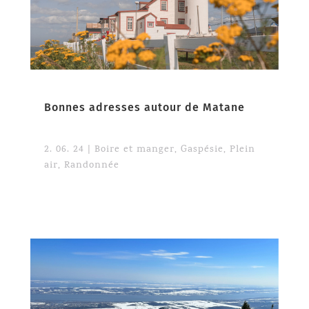
Bonnes adresses autour de Matane
2. 06. 24
|
Boire et manger
,
Gaspésie
,
Plein
air
,
Randonnée