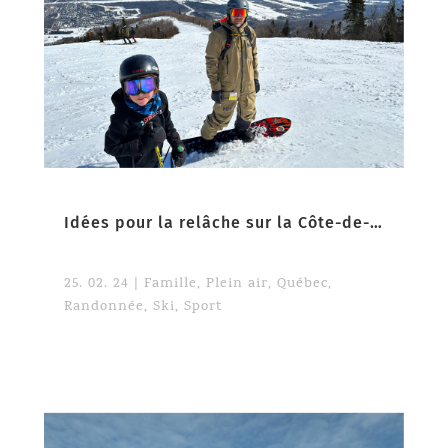
Idées pour la relâche sur la Côte-de-Beaupré
25. 02. 24
|
Famille
,
Plein air
,
Québec
,
Randonnée
,
Ski
,
Sport