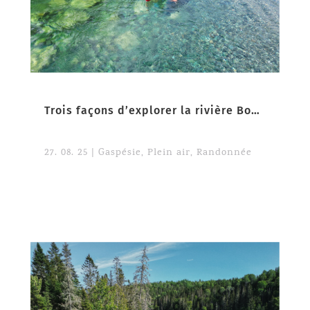
Trois façons d’explorer la rivière Bonaventure
27. 08. 25
|
Gaspésie
,
Plein air
,
Randonnée