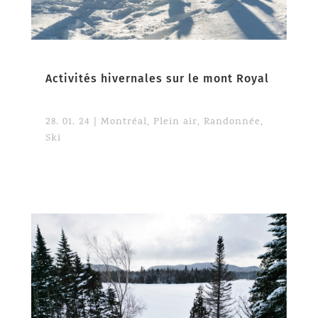
Activités hivernales sur le mont Royal
28. 01. 24
|
Montréal
,
Plein air
,
Randonnée
,
Ski