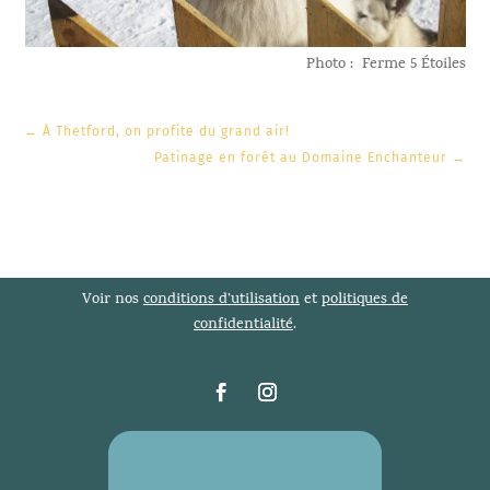
Photo : Ferme 5 Étoiles
←
À Thetford, on profite du grand air!
Patinage en forêt au Domaine Enchanteur
→
Voir nos
conditions d’utilisation
et
politiques de
confidentialité
.