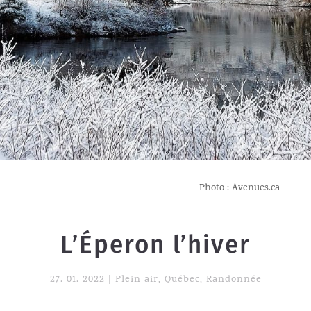
Photo : Avenues.ca
L’Éperon l’hiver
27. 01. 2022
|
Plein air
,
Québec
,
Randonnée