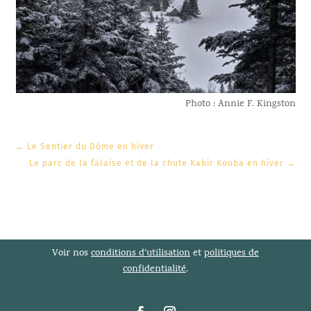
Photo : Annie F. Kingston
←
Le Sentier du Dôme en hiver
Le parc de la falaise et de la chute Kabir Kouba en hiver
→
Voir nos
conditions d’utilisation
et
politiques de
confidentialité
.