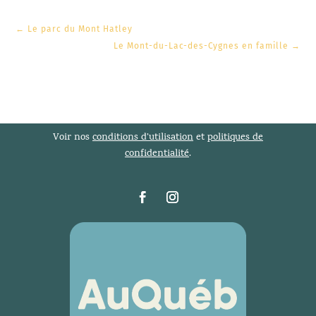
←
Le parc du Mont Hatley
Le Mont-du-Lac-des-Cygnes en famille
→
Voir nos
conditions d’utilisation
et
politiques de
confidentialité
.