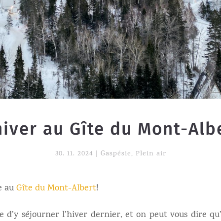
hiver au Gîte du Mont-Alb
30. 11. 2024
|
Gaspésie
,
Plein air
e au
Gîte du Mont-Albert
!
 d’y séjourner l’hiver dernier, et on peut vous dire q