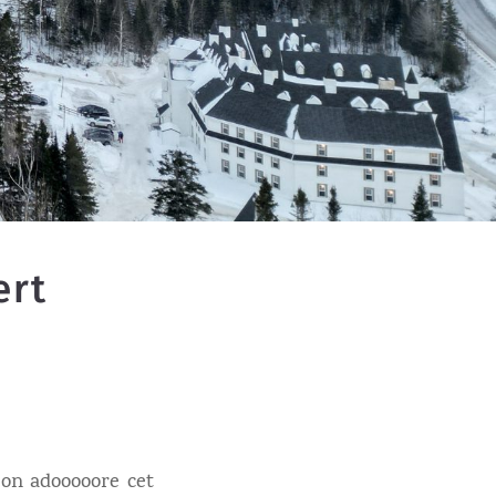
ert
u’on adooooore cet