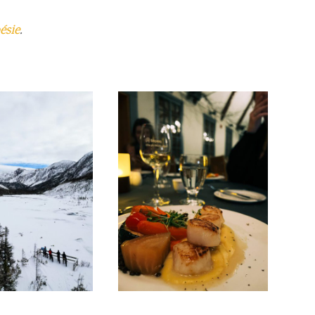
ésie
.