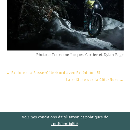
Photos : Tourisme Jacques-Cartier et Dylan Page
←
Explorer la Basse-Côte-Nord avec Expédition 51
La relâche sur la Côte-Nord
→
Voir nos
conditions d’utilisation
et
politiques de
confidentialité
.