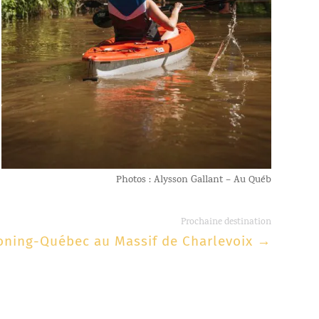
Photos : Alysson Gallant – Au Québ
Prochaine destination
ning-Québec au Massif de Charlevoix
→