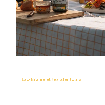
←
Lac-Brome et les alentours