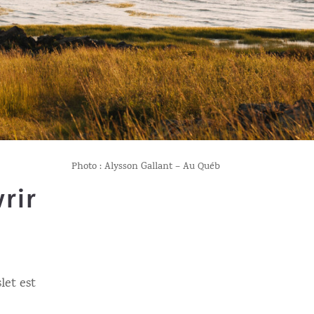
Photo : Alysson Gallant – Au Québ
vrir
let est