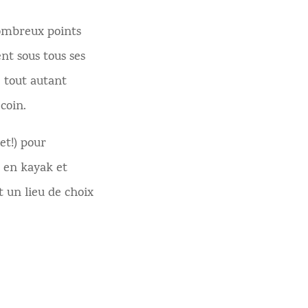
nombreux points
nt sous tous ses
e tout autant
coin.
et!) pour
r en kayak et
t un lieu de choix