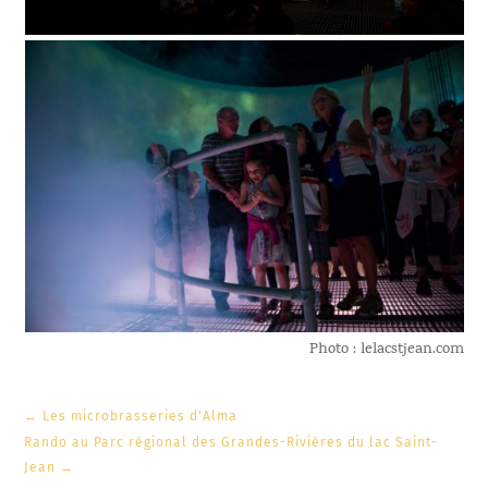
Photo : lelacstjean.com
←
Les microbrasseries d'Alma
Rando au Parc régional des Grandes-Rivières du lac Saint-
Jean
→