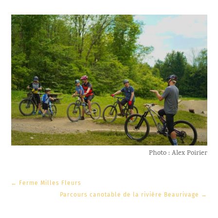
Photo : Alex Poirier
←
Ferme Milles Fleurs
Parcours canotable de la rivière Beaurivage
→