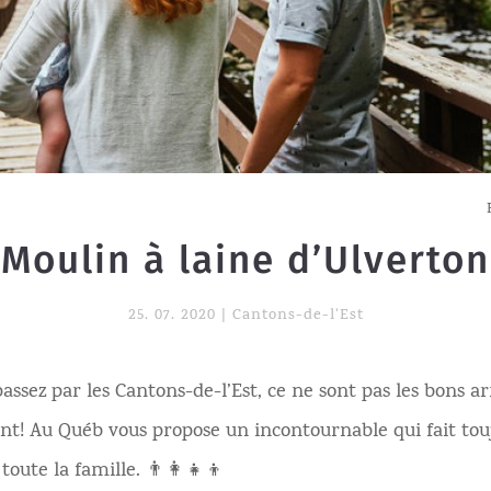
Moulin à laine d’Ulverton
25. 07. 2020
|
Cantons-de-l'Est
passez par les Cantons-de-l’Est, ce ne sont pas les bons ar
t! Au Québ vous propose un incontournable qui fait tou
 toute la famille. 👨‍👩‍👧‍👦