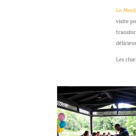
Le Mouli
visite 
transfor
délicie
Les chie