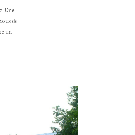
🐑 Une
essus de
ec un