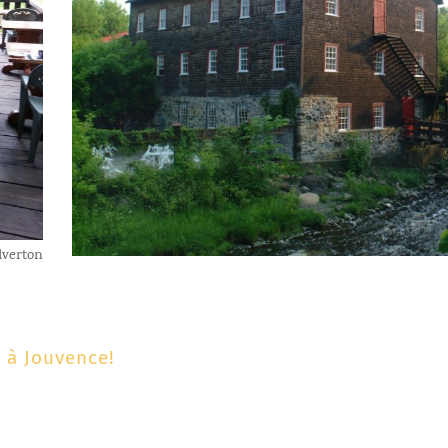
lverton
 à Jouvence!